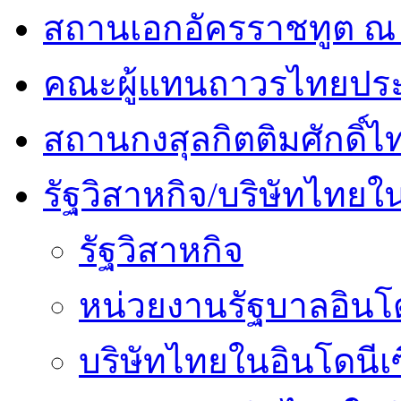
สถานเอกอัครราชทูต ณ 
คณะผู้แทนถาวรไทยประ
สถานกงสุลกิตติมศักดิ์ไ
รัฐวิสาหกิจ/บริษัทไทยใ
รัฐวิสาหกิจ
หน่วยงานรัฐบาลอินโด
บริษัทไทยในอินโดนีเ