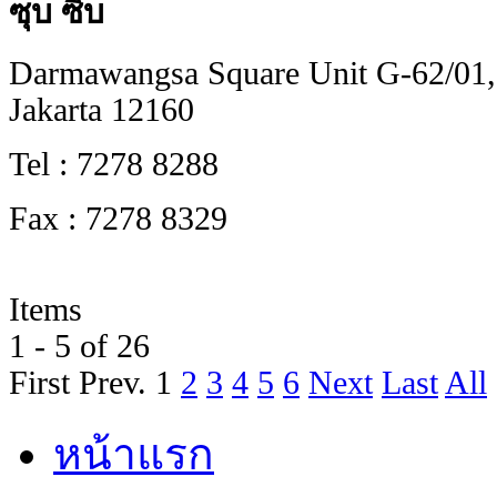
ซุบ ซิบ
Darmawangsa Square Unit G-62/01,
Jakarta 12160
Tel : 7278 8288
Fax : 7278 8329
Items
1 - 5 of 26
First
Prev.
1
2
3
4
5
6
Next
Last
All
หน้าแรก