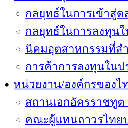
กลยุทธ์ในการเข้าสู่ต
กลยุทธ์ในการลงทุนใน
นิคมอุตสาหกรรมที่สำ
การค้าการลงทุนในปร
หน่วยงาน/องค์กรของไ
สถานเอกอัครราชทูต 
คณะผู้แทนถาวรไทยป