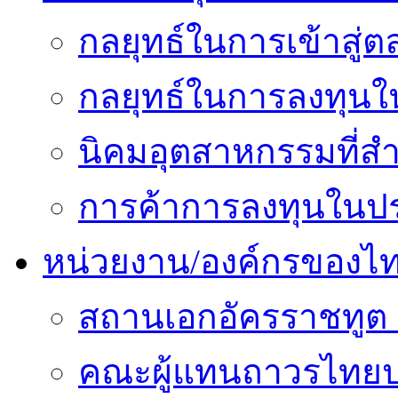
กลยุทธ์ในการเข้าสู่ต
กลยุทธ์ในการลงทุนใน
นิคมอุตสาหกรรมที่สำ
การค้าการลงทุนในปร
หน่วยงาน/องค์กรของไ
สถานเอกอัครราชทูต 
คณะผู้แทนถาวรไทยป