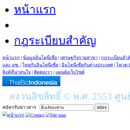
หน้าแรก
กฎระเบียบสำคัญ
หน้าแรก
|
ข้อมูลอินโดนีเซีย
|
เศรษฐกิจรายสาขา
|
กฎระเบียบสำ
และ อซ.
|
ไทยกับอินโดนีเซีย
|
อินโดนีเซียกับต่างประเทศ
|
โหวต 
ลิงค์ที่น่าสนใจ
|
ติดต่อเรา
|
แผนผังเว็บไซต์
สงวนลิขสิทธิ์ © พ.ศ. 2553 ศูน
สมัครรับข่าวสาร