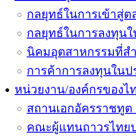
กลยุทธ์ในการเข้าสู่ต
กลยุทธ์ในการลงทุนใน
นิคมอุตสาหกรรมที่สำ
การค้าการลงทุนในปร
หน่วยงาน/องค์กรของไ
สถานเอกอัครราชทูต 
คณะผู้แทนถาวรไทยป