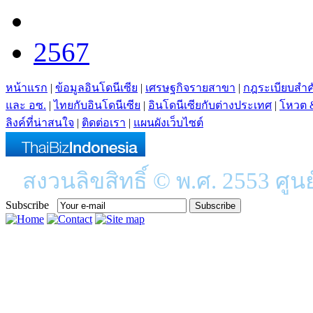
2567
หน้าแรก
|
ข้อมูลอินโดนีเซีย
|
เศรษฐกิจรายสาขา
|
กฎระเบียบสำ
และ อซ.
|
ไทยกับอินโดนีเซีย
|
อินโดนีเซียกับต่างประเทศ
|
โหวต 
ลิงค์ที่น่าสนใจ
|
ติดต่อเรา
|
แผนผังเว็บไซต์
สงวนลิขสิทธิ์ © พ.ศ. 2553 ศูน
Subscribe